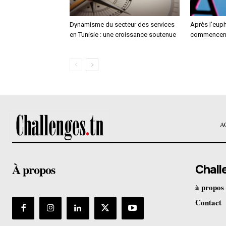
Dynamisme du secteur des services
Après l’euph
en Tunisie : une croissance soutenue
commencent à
A
À propos
Chall
à propos
Contact