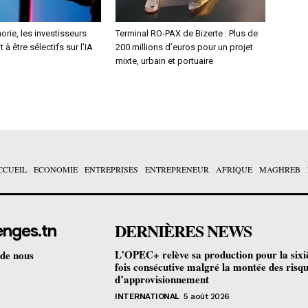
orie, les investisseurs
Terminal RO-PAX de Bizerte : Plus de
 être sélectifs sur l’IA
200 millions d’euros pour un projet
mixte, urbain et portuaire
CCUEIL
ECONOMIE
ENTREPRISES
ENTREPRENEUR
AFRIQUE
MAGHREB
DERNIÈRES NEWS
enges.tn
L’OPEC+ relève sa production pour la six
 de nous
fois consécutive malgré la montée des risq
d’approvisionnement
INTERNATIONAL
5 août 2026