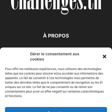
À PROPOS
SUIVEZ NOUS
Gérer le consentement aux
cookies
Pour offrir les meilleures expériences, nous utilisons des technologies
telles que les cookies pour stocker et/ou accéder aux informations des
appareils. Le fait de consentir à ces technologies nous permettra de
traiter des données telles que le comportement de navigation ou les ID
Accueil
Economie
Entreprises
Entrepreneur
Afrique
uniques sur ce site. Le fait de ne pas consentir ou de retirer son
consentement peut avoir un effet négatif sur certaines caractéristiques
Maghreb
M-Orient
Zone Euro
International
et fonctions.
HIGH-TECH
Auto-Moto