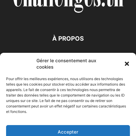
À PROPOS
SUIVEZ NOUS
Gérer le consentement aux
cookies
Pour offrir les meilleures expériences, nous utilisons des technologies
telles que les cookies pour stocker et/ou accéder aux informations des
appareils. Le fait de consentir à ces technologies nous permettra de
traiter des données telles que le comportement de navigation ou les ID
Accueil
Economie
Entreprises
Entrepreneur
Afrique
uniques sur ce site. Le fait de ne pas consentir ou de retirer son
consentement peut avoir un effet négatif sur certaines caractéristiques
Maghreb
M-Orient
Zone Euro
International
et fonctions.
HIGH-TECH
Auto-Moto
Accepter