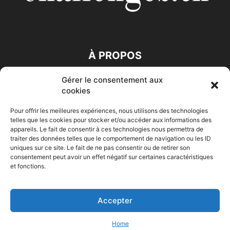
À PROPOS
Gérer le consentement aux
SUIVEZ NOUS
cookies
Pour offrir les meilleures expériences, nous utilisons des technologies
telles que les cookies pour stocker et/ou accéder aux informations des
appareils. Le fait de consentir à ces technologies nous permettra de
traiter des données telles que le comportement de navigation ou les ID
uniques sur ce site. Le fait de ne pas consentir ou de retirer son
consentement peut avoir un effet négatif sur certaines caractéristiques
Accueil
Economie
Entreprises
Entrepreneur
Afrique
et fonctions.
Maghreb
M-Orient
Zone Euro
International
HIGH-TECH
Auto-Moto
Accepter
© Challenges.tn By AAKOM.DIGITAL
Home