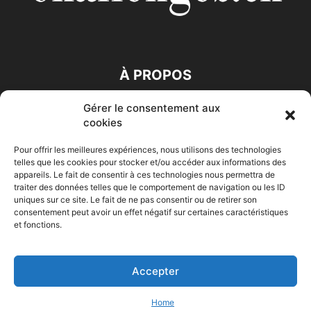
À PROPOS
Gérer le consentement aux
SUIVEZ NOUS
cookies
Pour offrir les meilleures expériences, nous utilisons des technologies
telles que les cookies pour stocker et/ou accéder aux informations des
appareils. Le fait de consentir à ces technologies nous permettra de
traiter des données telles que le comportement de navigation ou les ID
uniques sur ce site. Le fait de ne pas consentir ou de retirer son
consentement peut avoir un effet négatif sur certaines caractéristiques
Accueil
Economie
Entreprises
Entrepreneur
Afrique
et fonctions.
Maghreb
M-Orient
Zone Euro
International
HIGH-TECH
Auto-Moto
Accepter
© Challenges.tn By AAKOM.DIGITAL
Home