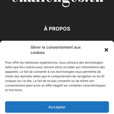
À PROPOS
SUIVEZ NOUS
Gérer le consentement aux
cookies
Pour offrir les meilleures expériences, nous utilisons des technologies
telles que les cookies pour stocker et/ou accéder aux informations des
appareils. Le fait de consentir à ces technologies nous permettra de
traiter des données telles que le comportement de navigation ou les ID
Accueil
Economie
Entreprises
Entrepreneur
Afrique
uniques sur ce site. Le fait de ne pas consentir ou de retirer son
consentement peut avoir un effet négatif sur certaines caractéristiques
Maghreb
M-Orient
Zone Euro
International
et fonctions.
HIGH-TECH
Auto-Moto
Accepter
© Challenges.tn By AAKOM.DIGITAL