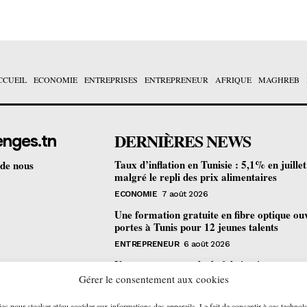
CCUEIL
ECONOMIE
ENTREPRISES
ENTREPRENEUR
AFRIQUE
MAGHREB
DERNIÈRES NEWS
enges.tn
Taux d’inflation en Tunisie : 5,1% en juille
 de nous
malgré le repli des prix alimentaires
ECONOMIE
7 août 2026
Une formation gratuite en fibre optique ou
portes à Tunis pour 12 jeunes talents
ENTREPRENEUR
6 août 2026
Un nouveau procédé de fabrication
pharmaceutique en flux continu : quelles
Gérer le consentement aux cookies
retombées pour la Tunisie ?
ies pour stocker et/ou accéder aux informations des appareils. Le fait de consentir à ces technol
ECONOMIE
6 août 2026