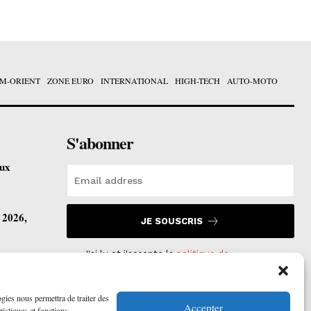
M-ORIENT
ZONE EURO
INTERNATIONAL
HIGH-TECH
AUTO-MOTO
S'abonner
eux
t 2026,
JE SOUSCRIS
J'ai lu et j'accepte la
politique de
confidentialité
.
vre ses
ogies nous permettra de traiter des
Accepter
ristiques et fonctions.