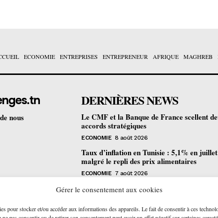
CCUEIL
ECONOMIE
ENTREPRISES
ENTREPRENEUR
AFRIQUE
MAGHREB
DERNIÈRES NEWS
enges.tn
Le CMF et la Banque de France scellent d
 de nous
accords stratégiques
ECONOMIE
8 août 2026
Taux d’inflation en Tunisie : 5,1% en juille
malgré le repli des prix alimentaires
ECONOMIE
7 août 2026
Une formation gratuite en fibre optique ou
Gérer le consentement aux cookies
portes à Tunis pour 12 jeunes talents
ies pour stocker et/ou accéder aux informations des appareils. Le fait de consentir à ces technol
ENTREPRENEUR
6 août 2026
ne pas consentir ou de retirer son consentement peut avoir un effet négatif sur certaines caracté