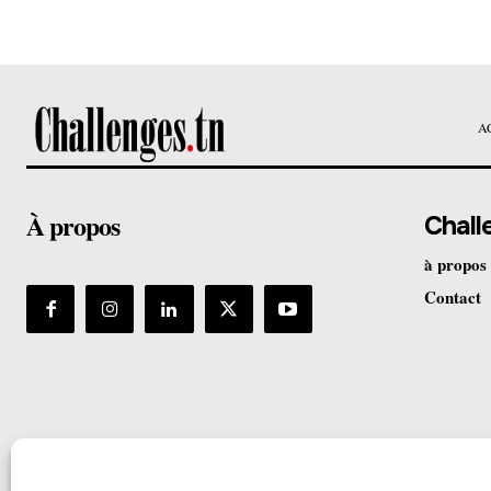
A
À propos
Chall
à propos
Contact