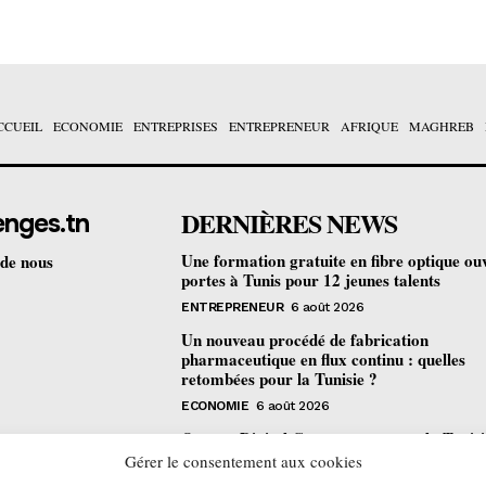
CCUEIL
ECONOMIE
ENTREPRISES
ENTREPRENEUR
AFRIQUE
MAGHREB
DERNIÈRES NEWS
enges.tn
Une formation gratuite en fibre optique ou
 de nous
portes à Tunis pour 12 jeunes talents
ENTREPRENEUR
6 août 2026
Un nouveau procédé de fabrication
pharmaceutique en flux continu : quelles
retombées pour la Tunisie ?
ECONOMIE
6 août 2026
Orange Digital Center : comment la Tunisi
devenue le laboratoire mondial de l’inclusi
Gérer le consentement aux cookies
numérique d’Orange