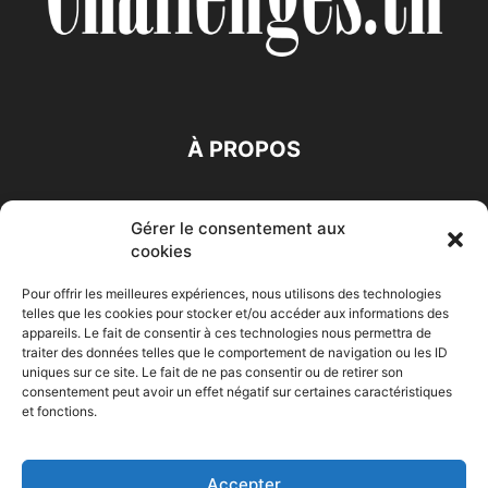
À PROPOS
SUIVEZ NOUS
Gérer le consentement aux
cookies
Pour offrir les meilleures expériences, nous utilisons des technologies
telles que les cookies pour stocker et/ou accéder aux informations des
appareils. Le fait de consentir à ces technologies nous permettra de
traiter des données telles que le comportement de navigation ou les ID
Accueil
Economie
Entreprises
Entrepreneur
Afrique
uniques sur ce site. Le fait de ne pas consentir ou de retirer son
consentement peut avoir un effet négatif sur certaines caractéristiques
Maghreb
M-Orient
Zone Euro
International
et fonctions.
HIGH-TECH
Auto-Moto
Accepter