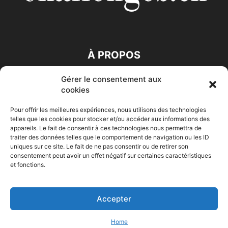
À PROPOS
Gérer le consentement aux
SUIVEZ NOUS
cookies
Pour offrir les meilleures expériences, nous utilisons des technologies
telles que les cookies pour stocker et/ou accéder aux informations des
appareils. Le fait de consentir à ces technologies nous permettra de
traiter des données telles que le comportement de navigation ou les ID
uniques sur ce site. Le fait de ne pas consentir ou de retirer son
consentement peut avoir un effet négatif sur certaines caractéristiques
Accueil
Economie
Entreprises
Entrepreneur
Afrique
et fonctions.
Maghreb
M-Orient
Zone Euro
International
HIGH-TECH
Auto-Moto
Accepter
© Challenges.tn By AAKOM.DIGITAL
Home