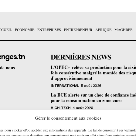
CCUEIL
ECONOMIE
ENTREPRISES
ENTREPRENEUR
AFRIQUE
MAGHREB
DERNIÈRES NEWS
enges.tn
L’OPEC+ relève sa production pour la six
 de nous
fois consécutive malgré la montée des risq
d’approvisionnement
INTERNATIONAL
5 août 2026
La BCE alerte sur un choc de confiance iné
pour la consommation en zone euro
HIGH-TECH
4 août 2026
Bourse de Tunis : les revenus des sociétés c
Gérer le consentement aux cookies
progressent de 4,2% au premier semestre
ies pour stocker et/ou accéder aux informations des appareils. Le fait de consentir à ces technol
ENTREPRISES
4 août 2026
ne pas consentir ou de retirer son consentement peut avoir un effet négatif sur certaines caracté