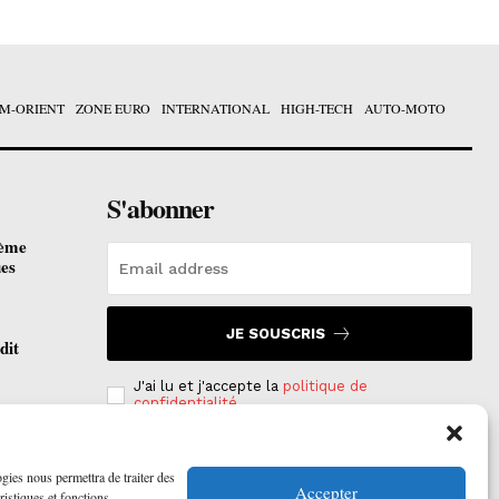
M-ORIENT
ZONE EURO
INTERNATIONAL
HIGH-TECH
AUTO-MOTO
S'abonner
ième
ues
JE SOUSCRIS
dit
J'ai lu et j'accepte la
politique de
confidentialité
.
otées
 2026
ogies nous permettra de traiter des
Accepter
ristiques et fonctions.