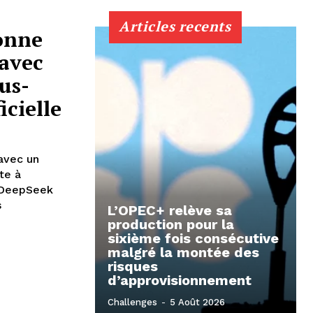
Articles recents
onne
avec
us-
icielle
avec un
te à
, DeepSeek
s
L’OPEC+ relève sa
production pour la
sixième fois consécutive
malgré la montée des
risques
d’approvisionnement
Challenges
-
5 Août 2026