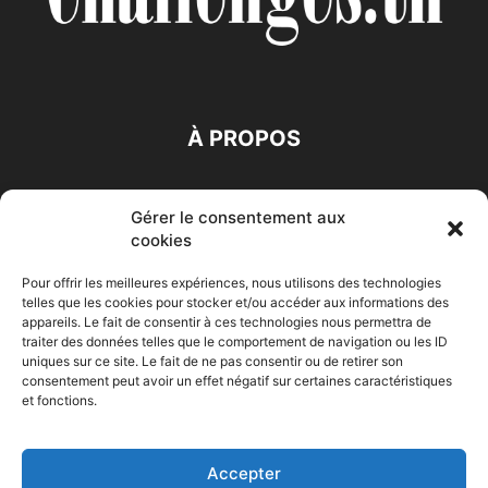
À PROPOS
SUIVEZ NOUS
Gérer le consentement aux
cookies
Pour offrir les meilleures expériences, nous utilisons des technologies
telles que les cookies pour stocker et/ou accéder aux informations des
appareils. Le fait de consentir à ces technologies nous permettra de
traiter des données telles que le comportement de navigation ou les ID
Accueil
Economie
Entreprises
Entrepreneur
Afrique
uniques sur ce site. Le fait de ne pas consentir ou de retirer son
consentement peut avoir un effet négatif sur certaines caractéristiques
Maghreb
M-Orient
Zone Euro
International
et fonctions.
HIGH-TECH
Auto-Moto
Accepter