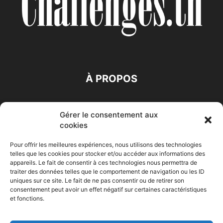
À PROPOS
SUIVEZ NOUS
Gérer le consentement aux
cookies
Pour offrir les meilleures expériences, nous utilisons des technologies
telles que les cookies pour stocker et/ou accéder aux informations des
appareils. Le fait de consentir à ces technologies nous permettra de
traiter des données telles que le comportement de navigation ou les ID
Accueil
Economie
Entreprises
Entrepreneur
Afrique
uniques sur ce site. Le fait de ne pas consentir ou de retirer son
consentement peut avoir un effet négatif sur certaines caractéristiques
Maghreb
M-Orient
Zone Euro
International
et fonctions.
HIGH-TECH
Auto-Moto