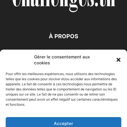
À PROPOS
SUIVEZ NOUS
Gérer le consentement aux
cookies
Pour offrir les meilleures expériences, nous utilisons des technologies
telles que les cookies pour stocker et/ou accéder aux informations des
appareils. Le fait de consentir à ces technologies nous permettra de
traiter des données telles que le comportement de navigation ou les ID
Accueil
Economie
Entreprises
Entrepreneur
Afrique
uniques sur ce site. Le fait de ne pas consentir ou de retirer son
consentement peut avoir un effet négatif sur certaines caractéristiques
Maghreb
M-Orient
Zone Euro
International
et fonctions.
HIGH-TECH
Auto-Moto
Accepter