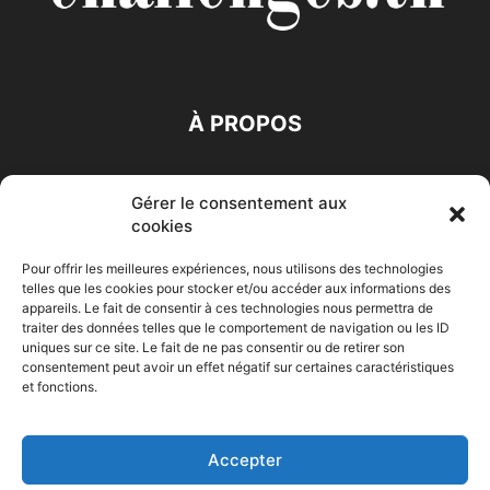
À PROPOS
SUIVEZ NOUS
Gérer le consentement aux
cookies
Pour offrir les meilleures expériences, nous utilisons des technologies
telles que les cookies pour stocker et/ou accéder aux informations des
appareils. Le fait de consentir à ces technologies nous permettra de
traiter des données telles que le comportement de navigation ou les ID
Accueil
Economie
Entreprises
Entrepreneur
Afrique
uniques sur ce site. Le fait de ne pas consentir ou de retirer son
consentement peut avoir un effet négatif sur certaines caractéristiques
Maghreb
M-Orient
Zone Euro
International
et fonctions.
HIGH-TECH
Auto-Moto
Accepter
© Challenges.tn By AAKOM.DIGITAL