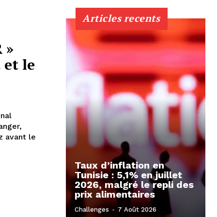
Articles recents
 »
 et le
nal
ranger,
z avant le
Taux d’inflation en
Tunisie : 5,1% en juillet
2026, malgré le repli des
prix alimentaires
Challenges
-
7 Août 2026