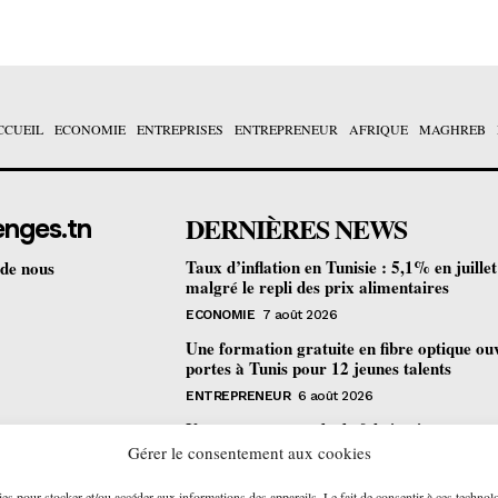
CCUEIL
ECONOMIE
ENTREPRISES
ENTREPRENEUR
AFRIQUE
MAGHREB
DERNIÈRES NEWS
enges.tn
Taux d’inflation en Tunisie : 5,1% en juille
 de nous
malgré le repli des prix alimentaires
ECONOMIE
7 août 2026
Une formation gratuite en fibre optique ou
portes à Tunis pour 12 jeunes talents
ENTREPRENEUR
6 août 2026
Un nouveau procédé de fabrication
pharmaceutique en flux continu : quelles
Gérer le consentement aux cookies
retombées pour la Tunisie ?
ies pour stocker et/ou accéder aux informations des appareils. Le fait de consentir à ces technol
ECONOMIE
6 août 2026