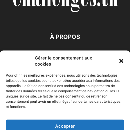
À PROPOS
SUIVEZ NOUS
Gérer le consentement aux
cookies
Pour offrir les meilleures expériences, nous utilisons des technologies
telles que les cookies pour stocker et/ou accéder aux informations des
appareils. Le fait de consentir à ces technologies nous permettra de
traiter des données telles que le comportement de navigation ou les ID
Accueil
Economie
Entreprises
Entrepreneur
Afrique
uniques sur ce site. Le fait de ne pas consentir ou de retirer son
consentement peut avoir un effet négatif sur certaines caractéristiques
Maghreb
M-Orient
Zone Euro
International
et fonctions.
HIGH-TECH
Auto-Moto
Accepter