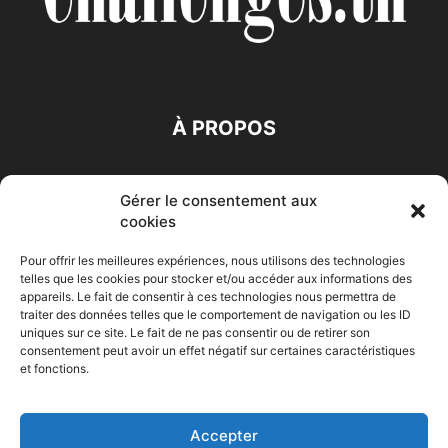
À PROPOS
SUIVEZ NOUS
Gérer le consentement aux
cookies
Pour offrir les meilleures expériences, nous utilisons des technologies
telles que les cookies pour stocker et/ou accéder aux informations des
appareils. Le fait de consentir à ces technologies nous permettra de
traiter des données telles que le comportement de navigation ou les ID
Accueil
Economie
Entreprises
Entrepreneur
Afrique
uniques sur ce site. Le fait de ne pas consentir ou de retirer son
consentement peut avoir un effet négatif sur certaines caractéristiques
Maghreb
M-Orient
Zone Euro
International
et fonctions.
HIGH-TECH
Auto-Moto
Accepter