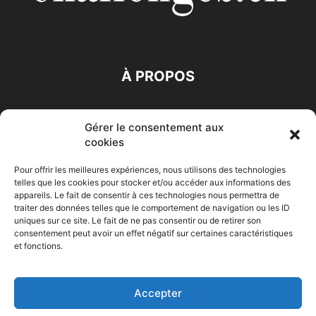
À PROPOS
SUIVEZ NOUS
Gérer le consentement aux
cookies
Pour offrir les meilleures expériences, nous utilisons des technologies
telles que les cookies pour stocker et/ou accéder aux informations des
appareils. Le fait de consentir à ces technologies nous permettra de
traiter des données telles que le comportement de navigation ou les ID
Accueil
Economie
Entreprises
Entrepreneur
Afrique
uniques sur ce site. Le fait de ne pas consentir ou de retirer son
consentement peut avoir un effet négatif sur certaines caractéristiques
Maghreb
M-Orient
Zone Euro
International
et fonctions.
HIGH-TECH
Auto-Moto
Accepter
© Challenges.tn By AAKOM.DIGITAL