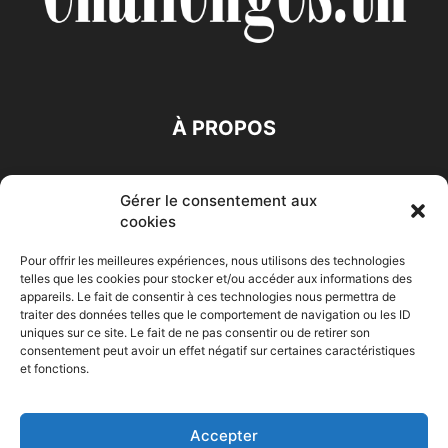
À PROPOS
SUIVEZ NOUS
Gérer le consentement aux
cookies
Pour offrir les meilleures expériences, nous utilisons des technologies
telles que les cookies pour stocker et/ou accéder aux informations des
appareils. Le fait de consentir à ces technologies nous permettra de
traiter des données telles que le comportement de navigation ou les ID
Accueil
Economie
Entreprises
Entrepreneur
Afrique
uniques sur ce site. Le fait de ne pas consentir ou de retirer son
consentement peut avoir un effet négatif sur certaines caractéristiques
Maghreb
M-Orient
Zone Euro
International
et fonctions.
HIGH-TECH
Auto-Moto
Accepter