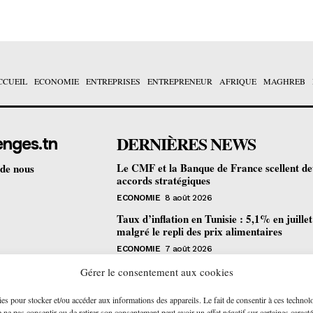
CCUEIL
ECONOMIE
ENTREPRISES
ENTREPRENEUR
AFRIQUE
MAGHREB
DERNIÈRES NEWS
enges.tn
Le CMF et la Banque de France scellent d
 de nous
accords stratégiques
ECONOMIE
8 août 2026
Taux d’inflation en Tunisie : 5,1% en juille
malgré le repli des prix alimentaires
ECONOMIE
7 août 2026
Une formation gratuite en fibre optique ou
Gérer le consentement aux cookies
portes à Tunis pour 12 jeunes talents
ies pour stocker et/ou accéder aux informations des appareils. Le fait de consentir à ces technol
ENTREPRENEUR
6 août 2026
ne pas consentir ou de retirer son consentement peut avoir un effet négatif sur certaines caracté