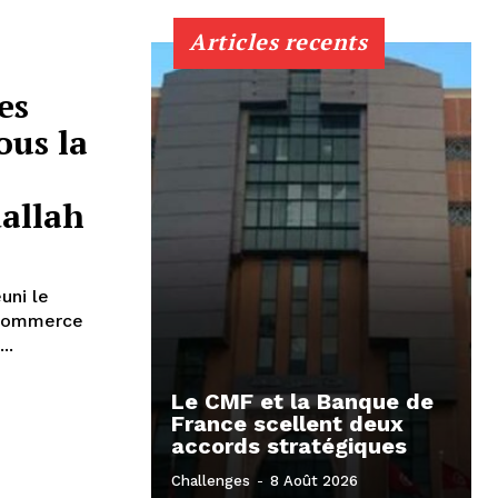
Articles recents
es
ous la
allah
uni le
 Commerce
..
Le CMF et la Banque de
France scellent deux
accords stratégiques
Challenges
-
8 Août 2026