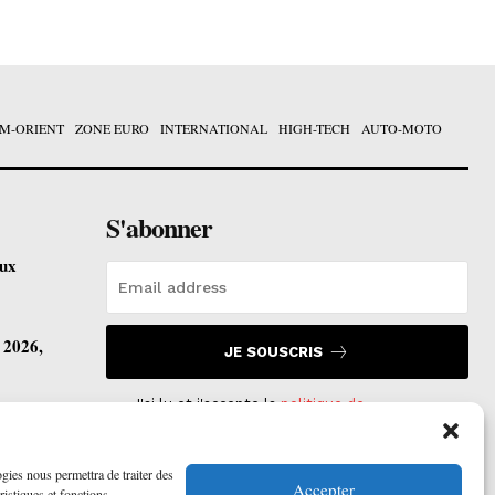
M-ORIENT
ZONE EURO
INTERNATIONAL
HIGH-TECH
AUTO-MOTO
S'abonner
eux
t 2026,
JE SOUSCRIS
J'ai lu et j'accepte la
politique de
confidentialité
.
vre ses
ogies nous permettra de traiter des
Accepter
ristiques et fonctions.