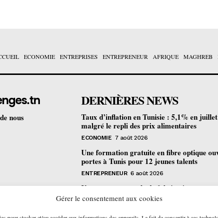
CCUEIL
ECONOMIE
ENTREPRISES
ENTREPRENEUR
AFRIQUE
MAGHREB
DERNIÈRES NEWS
enges.tn
Taux d’inflation en Tunisie : 5,1% en juille
 de nous
malgré le repli des prix alimentaires
ECONOMIE
7 août 2026
Une formation gratuite en fibre optique ou
portes à Tunis pour 12 jeunes talents
ENTREPRENEUR
6 août 2026
Un nouveau procédé de fabrication
pharmaceutique en flux continu : quelles
Gérer le consentement aux cookies
retombées pour la Tunisie ?
ies pour stocker et/ou accéder aux informations des appareils. Le fait de consentir à ces technol
ECONOMIE
6 août 2026