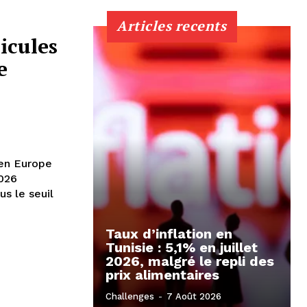
Articles recents
icules
e
 en Europe
2026
s le seuil
Taux d’inflation en
Tunisie : 5,1% en juillet
2026, malgré le repli des
prix alimentaires
Challenges
-
7 Août 2026