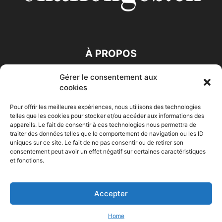
À PROPOS
Gérer le consentement aux
SUIVEZ NOUS
cookies
Pour offrir les meilleures expériences, nous utilisons des technologies
telles que les cookies pour stocker et/ou accéder aux informations des
appareils. Le fait de consentir à ces technologies nous permettra de
traiter des données telles que le comportement de navigation ou les ID
uniques sur ce site. Le fait de ne pas consentir ou de retirer son
consentement peut avoir un effet négatif sur certaines caractéristiques
Accueil
Economie
Entreprises
Entrepreneur
Afrique
et fonctions.
Maghreb
M-Orient
Zone Euro
International
HIGH-TECH
Auto-Moto
Accepter
© Challenges.tn By AAKOM.DIGITAL
Home