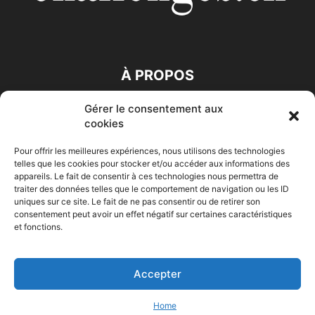
À PROPOS
Gérer le consentement aux
SUIVEZ NOUS
cookies
Pour offrir les meilleures expériences, nous utilisons des technologies
telles que les cookies pour stocker et/ou accéder aux informations des
appareils. Le fait de consentir à ces technologies nous permettra de
traiter des données telles que le comportement de navigation ou les ID
uniques sur ce site. Le fait de ne pas consentir ou de retirer son
consentement peut avoir un effet négatif sur certaines caractéristiques
Accueil
Economie
Entreprises
Entrepreneur
Afrique
et fonctions.
Maghreb
M-Orient
Zone Euro
International
HIGH-TECH
Auto-Moto
Accepter
© Challenges.tn By AAKOM.DIGITAL
Home