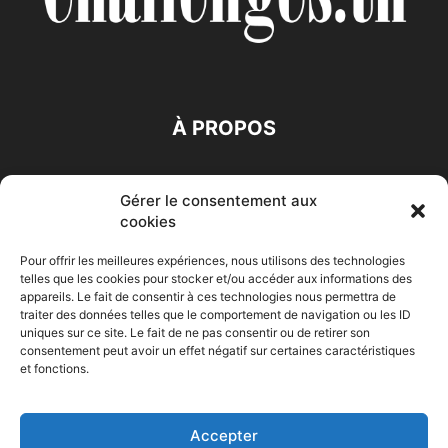
À PROPOS
SUIVEZ NOUS
Gérer le consentement aux
cookies
Pour offrir les meilleures expériences, nous utilisons des technologies
telles que les cookies pour stocker et/ou accéder aux informations des
appareils. Le fait de consentir à ces technologies nous permettra de
traiter des données telles que le comportement de navigation ou les ID
Accueil
Economie
Entreprises
Entrepreneur
Afrique
uniques sur ce site. Le fait de ne pas consentir ou de retirer son
consentement peut avoir un effet négatif sur certaines caractéristiques
Maghreb
M-Orient
Zone Euro
International
et fonctions.
HIGH-TECH
Auto-Moto
Accepter