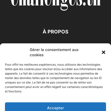
À PROPOS
SUIVEZ NOUS
Gérer le consentement aux
cookies
Pour offrir les meilleures expériences, nous utilisons des technologies
telles que les cookies pour stocker et/ou accéder aux informations des
appareils. Le fait de consentir à ces technologies nous permettra de
traiter des données telles que le comportement de navigation ou les ID
Accueil
Economie
Entreprises
Entrepreneur
Afrique
uniques sur ce site. Le fait de ne pas consentir ou de retirer son
consentement peut avoir un effet négatif sur certaines caractéristiques
Maghreb
M-Orient
Zone Euro
International
et fonctions.
HIGH-TECH
Auto-Moto
Accepter