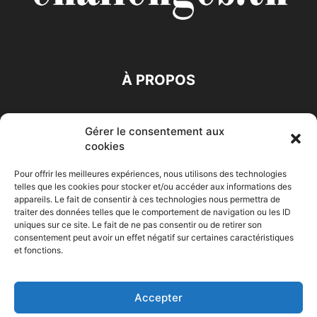
À PROPOS
SUIVEZ NOUS
Gérer le consentement aux
cookies
Pour offrir les meilleures expériences, nous utilisons des technologies
telles que les cookies pour stocker et/ou accéder aux informations des
appareils. Le fait de consentir à ces technologies nous permettra de
traiter des données telles que le comportement de navigation ou les ID
Accueil
Economie
Entreprises
Entrepreneur
Afrique
uniques sur ce site. Le fait de ne pas consentir ou de retirer son
consentement peut avoir un effet négatif sur certaines caractéristiques
Maghreb
M-Orient
Zone Euro
International
et fonctions.
HIGH-TECH
Auto-Moto
Accepter
© Challenges.tn By AAKOM.DIGITAL