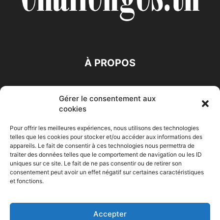
À PROPOS
SUIVEZ NOUS
Gérer le consentement aux
cookies
Pour offrir les meilleures expériences, nous utilisons des technologies
telles que les cookies pour stocker et/ou accéder aux informations des
appareils. Le fait de consentir à ces technologies nous permettra de
traiter des données telles que le comportement de navigation ou les ID
Accueil
Economie
Entreprises
Entrepreneur
Afrique
uniques sur ce site. Le fait de ne pas consentir ou de retirer son
consentement peut avoir un effet négatif sur certaines caractéristiques
Maghreb
M-Orient
Zone Euro
International
et fonctions.
HIGH-TECH
Auto-Moto
Accepter