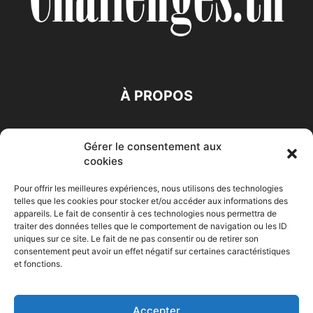
À PROPOS
SUIVEZ NOUS
Gérer le consentement aux
cookies
Pour offrir les meilleures expériences, nous utilisons des technologies
telles que les cookies pour stocker et/ou accéder aux informations des
appareils. Le fait de consentir à ces technologies nous permettra de
traiter des données telles que le comportement de navigation ou les ID
Accueil
Economie
Entreprises
Entrepreneur
Afrique
uniques sur ce site. Le fait de ne pas consentir ou de retirer son
consentement peut avoir un effet négatif sur certaines caractéristiques
Maghreb
M-Orient
Zone Euro
International
et fonctions.
HIGH-TECH
Auto-Moto
Accepter