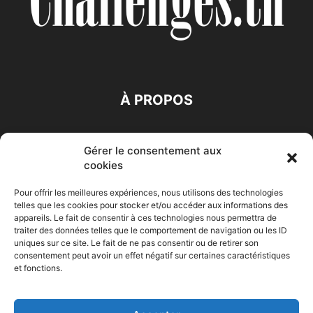
À PROPOS
SUIVEZ NOUS
Gérer le consentement aux
cookies
Pour offrir les meilleures expériences, nous utilisons des technologies
telles que les cookies pour stocker et/ou accéder aux informations des
appareils. Le fait de consentir à ces technologies nous permettra de
traiter des données telles que le comportement de navigation ou les ID
Accueil
Economie
Entreprises
Entrepreneur
Afrique
uniques sur ce site. Le fait de ne pas consentir ou de retirer son
consentement peut avoir un effet négatif sur certaines caractéristiques
Maghreb
M-Orient
Zone Euro
International
et fonctions.
HIGH-TECH
Auto-Moto