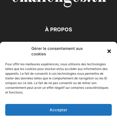
À PROPOS
SUIVEZ NOUS
Gérer le consentement aux
cookies
Pour offrir les meilleures expériences, nous utilisons des technologies
telles que les cookies pour stocker et/ou accéder aux informations des
appareils. Le fait de consentir à ces technologies nous permettra de
traiter des données telles que le comportement de navigation ou les ID
Accueil
Economie
Entreprises
Entrepreneur
Afrique
uniques sur ce site. Le fait de ne pas consentir ou de retirer son
consentement peut avoir un effet négatif sur certaines caractéristiques
Maghreb
M-Orient
Zone Euro
International
et fonctions.
HIGH-TECH
Auto-Moto
Accepter
© Challenges.tn By AAKOM.DIGITAL