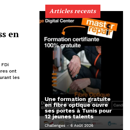
Articles recents
ss en
 FDi
ures ont
urant les
Une formation gratuite
en fibre optique ouvre
ses portes à Tunis pour
12 jeunes talents
Challenges
-
6 Août 2026