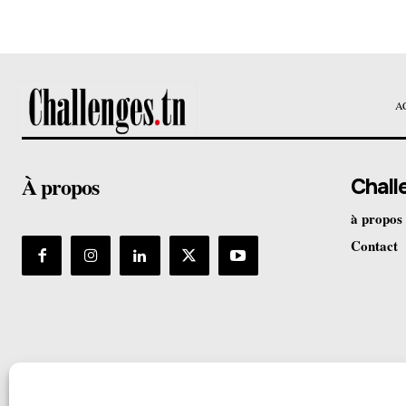
A
À propos
Chall
à propos
Contact