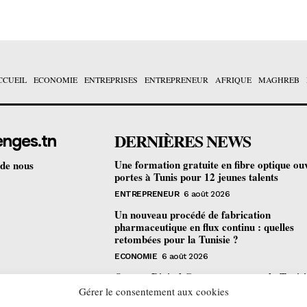
CCUEIL
ECONOMIE
ENTREPRISES
ENTREPRENEUR
AFRIQUE
MAGHREB
DERNIÈRES NEWS
enges.tn
Une formation gratuite en fibre optique ou
 de nous
portes à Tunis pour 12 jeunes talents
ENTREPRENEUR
6 août 2026
Un nouveau procédé de fabrication
pharmaceutique en flux continu : quelles
retombées pour la Tunisie ?
ECONOMIE
6 août 2026
Orange Digital Center : comment la Tunisi
devenue le laboratoire mondial de l’inclusi
Gérer le consentement aux cookies
numérique d’Orange