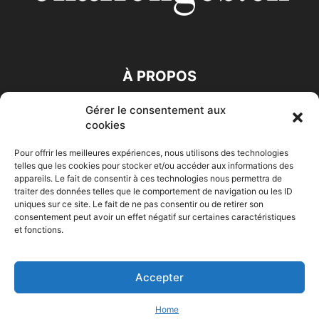
À PROPOS
Gérer le consentement aux
SUIVEZ NOUS
cookies
Pour offrir les meilleures expériences, nous utilisons des technologies
telles que les cookies pour stocker et/ou accéder aux informations des
appareils. Le fait de consentir à ces technologies nous permettra de
traiter des données telles que le comportement de navigation ou les ID
uniques sur ce site. Le fait de ne pas consentir ou de retirer son
consentement peut avoir un effet négatif sur certaines caractéristiques
Accueil
Economie
Entreprises
Entrepreneur
Afrique
et fonctions.
Maghreb
M-Orient
Zone Euro
International
HIGH-TECH
Auto-Moto
Accepter
© Challenges.tn By AAKOM.DIGITAL
Home