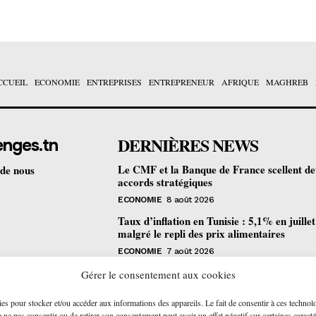
CCUEIL
ECONOMIE
ENTREPRISES
ENTREPRENEUR
AFRIQUE
MAGHREB
DERNIÈRES NEWS
enges.tn
Le CMF et la Banque de France scellent d
 de nous
accords stratégiques
ECONOMIE
8 août 2026
Taux d’inflation en Tunisie : 5,1% en juille
malgré le repli des prix alimentaires
ECONOMIE
7 août 2026
Une formation gratuite en fibre optique ou
Gérer le consentement aux cookies
portes à Tunis pour 12 jeunes talents
ies pour stocker et/ou accéder aux informations des appareils. Le fait de consentir à ces technol
ENTREPRENEUR
6 août 2026
ne pas consentir ou de retirer son consentement peut avoir un effet négatif sur certaines caracté