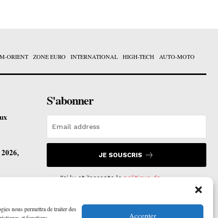
M-ORIENT
ZONE EURO
INTERNATIONAL
HIGH-TECH
AUTO-MOTO
S'abonner
eux
t 2026,
JE SOUSCRIS
J'ai lu et j'accepte la
politique de
confidentialité
.
vre ses
ogies nous permettra de traiter des
Accepter
ristiques et fonctions.