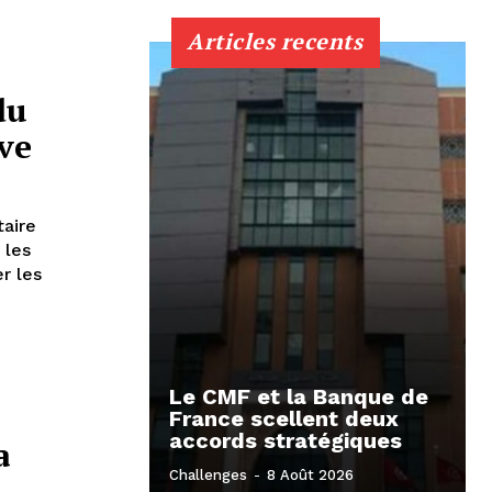
Articles recents
du
ive
taire
 les
r les
Le CMF et la Banque de
France scellent deux
accords stratégiques
a
Challenges
-
8 Août 2026