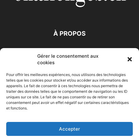
À PROPOS
SUIVEZ NOUS
Gérer le consentement aux
cookies
Pour offrir les meilleures expériences, nous utilisons des technologies
telles que les cookies pour stocker et/ou accéder aux informations des
appareils. Le fait de consentir à ces technologies nous permettra de
traiter des données telles que le comportement de navigation ou les ID
Accueil
Economie
Entreprises
Entrepreneur
Afrique
uniques sur ce site. Le fait de ne pas consentir ou de retirer son
consentement peut avoir un effet négatif sur certaines caractéristiques
Maghreb
M-Orient
Zone Euro
International
et fonctions.
HIGH-TECH
Auto-Moto
Accepter
© Challenges.tn By AAKOM.DIGITAL