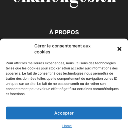
À PROPOS
Gérer le consentement aux
SUIVEZ NOUS
cookies
Pour offrir les meilleures expériences, nous utilisons des technologies
telles que les cookies pour stocker et/ou accéder aux informations des
appareils. Le fait de consentir à ces technologies nous permettra de
traiter des données telles que le comportement de navigation ou les ID
uniques sur ce site. Le fait de ne pas consentir ou de retirer son
consentement peut avoir un effet négatif sur certaines caractéristiques
Accueil
Economie
Entreprises
Entrepreneur
Afrique
et fonctions.
Maghreb
M-Orient
Zone Euro
International
HIGH-TECH
Auto-Moto
Accepter
© Challenges.tn By AAKOM.DIGITAL
Home