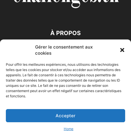
À PROPOS
Gérer le consentement aux
SUIVEZ NOUS
cookies
Pour offrir les meilleures expériences, nous utilisons des technologies
telles que les cookies pour stocker et/ou accéder aux informations des
appareils. Le fait de consentir à ces technologies nous permettra de
traiter des données telles que le comportement de navigation ou les ID
uniques sur ce site. Le fait de ne pas consentir ou de retirer son
consentement peut avoir un effet négatif sur certaines caractéristiques
Accueil
Economie
Entreprises
Entrepreneur
Afrique
et fonctions.
Maghreb
M-Orient
Zone Euro
International
HIGH-TECH
Auto-Moto
Accepter
© Challenges.tn By AAKOM.DIGITAL
Home