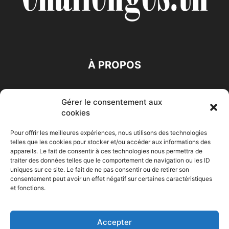
À PROPOS
SUIVEZ NOUS
Gérer le consentement aux
cookies
Pour offrir les meilleures expériences, nous utilisons des technologies
telles que les cookies pour stocker et/ou accéder aux informations des
appareils. Le fait de consentir à ces technologies nous permettra de
traiter des données telles que le comportement de navigation ou les ID
Accueil
Economie
Entreprises
Entrepreneur
Afrique
uniques sur ce site. Le fait de ne pas consentir ou de retirer son
consentement peut avoir un effet négatif sur certaines caractéristiques
Maghreb
M-Orient
Zone Euro
International
et fonctions.
HIGH-TECH
Auto-Moto
Accepter