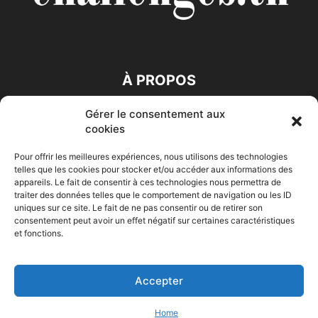
À PROPOS
Gérer le consentement aux
SUIVEZ NOUS
cookies
Pour offrir les meilleures expériences, nous utilisons des technologies
telles que les cookies pour stocker et/ou accéder aux informations des
appareils. Le fait de consentir à ces technologies nous permettra de
traiter des données telles que le comportement de navigation ou les ID
uniques sur ce site. Le fait de ne pas consentir ou de retirer son
consentement peut avoir un effet négatif sur certaines caractéristiques
Accueil
Economie
Entreprises
Entrepreneur
Afrique
et fonctions.
Maghreb
M-Orient
Zone Euro
International
HIGH-TECH
Auto-Moto
Accepter
© Challenges.tn By AAKOM.DIGITAL
Home