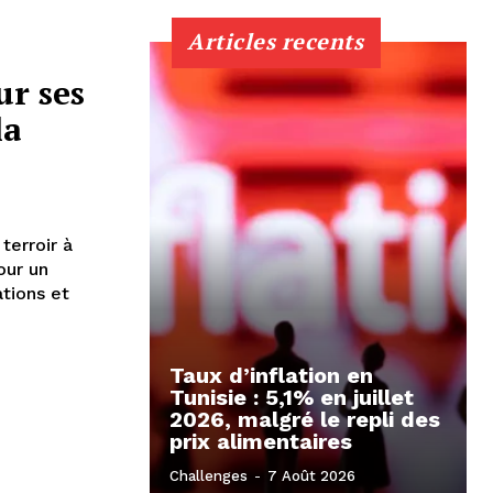
Articles recents
ur ses
la
terroir à
our un
ations et
Taux d’inflation en
Tunisie : 5,1% en juillet
2026, malgré le repli des
prix alimentaires
Challenges
-
7 Août 2026