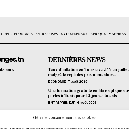
CCUEIL
ECONOMIE
ENTREPRISES
ENTREPRENEUR
AFRIQUE
MAGHREB
DERNIÈRES NEWS
enges.tn
Taux d’inflation en Tunisie : 5,1% en juille
 de nous
malgré le repli des prix alimentaires
ECONOMIE
7 août 2026
Une formation gratuite en fibre optique ou
portes à Tunis pour 12 jeunes talents
ENTREPRENEUR
6 août 2026
Un nouveau procédé de fabrication
pharmaceutique en flux continu : quelles
Gérer le consentement aux cookies
retombées pour la Tunisie ?
ies pour stocker et/ou accéder aux informations des appareils. Le fait de consentir à ces technol
ECONOMIE
6 août 2026