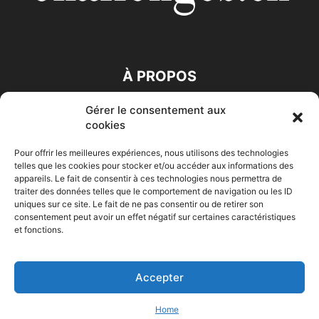
À PROPOS
Gérer le consentement aux
SUIVEZ NOUS
cookies
Pour offrir les meilleures expériences, nous utilisons des technologies
telles que les cookies pour stocker et/ou accéder aux informations des
appareils. Le fait de consentir à ces technologies nous permettra de
traiter des données telles que le comportement de navigation ou les ID
uniques sur ce site. Le fait de ne pas consentir ou de retirer son
consentement peut avoir un effet négatif sur certaines caractéristiques
Accueil
Economie
Entreprises
Entrepreneur
Afrique
et fonctions.
Maghreb
M-Orient
Zone Euro
International
HIGH-TECH
Auto-Moto
Accepter
© Challenges.tn By AAKOM.DIGITAL
Home