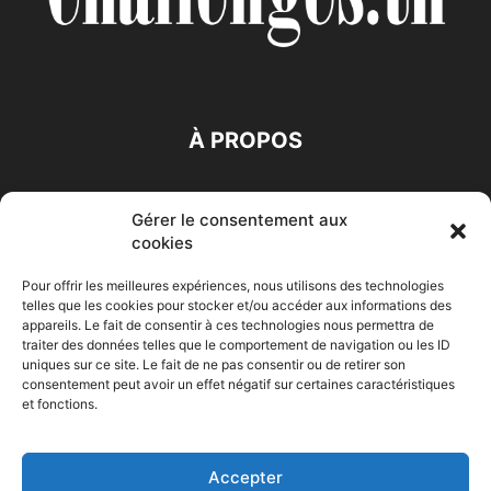
À PROPOS
SUIVEZ NOUS
Gérer le consentement aux
cookies
Pour offrir les meilleures expériences, nous utilisons des technologies
telles que les cookies pour stocker et/ou accéder aux informations des
appareils. Le fait de consentir à ces technologies nous permettra de
traiter des données telles que le comportement de navigation ou les ID
Accueil
Economie
Entreprises
Entrepreneur
Afrique
uniques sur ce site. Le fait de ne pas consentir ou de retirer son
consentement peut avoir un effet négatif sur certaines caractéristiques
Maghreb
M-Orient
Zone Euro
International
et fonctions.
HIGH-TECH
Auto-Moto
Accepter