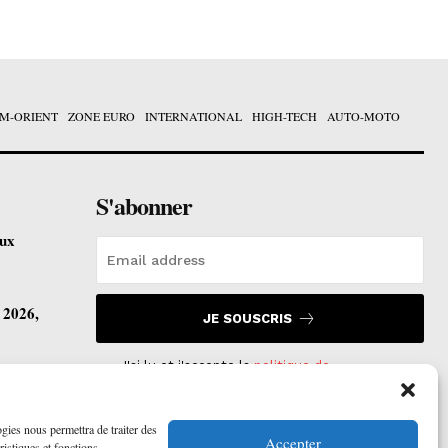
M-ORIENT
ZONE EURO
INTERNATIONAL
HIGH-TECH
AUTO-MOTO
S'abonner
eux
t 2026,
JE SOUSCRIS
J'ai lu et j'accepte la
politique de
confidentialité
.
vre ses
ogies nous permettra de traiter des
Accepter
ristiques et fonctions.