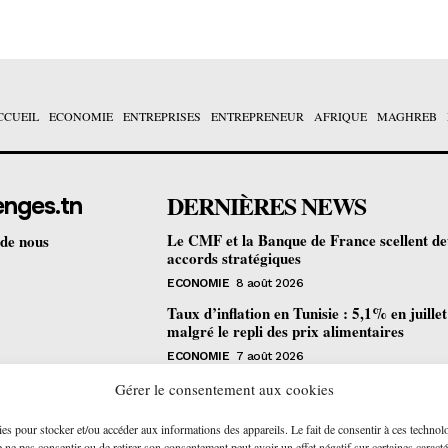
CCUEIL
ECONOMIE
ENTREPRISES
ENTREPRENEUR
AFRIQUE
MAGHREB
DERNIÈRES NEWS
enges.tn
Le CMF et la Banque de France scellent d
 de nous
accords stratégiques
ECONOMIE
8 août 2026
Taux d’inflation en Tunisie : 5,1% en juille
malgré le repli des prix alimentaires
ECONOMIE
7 août 2026
Une formation gratuite en fibre optique ou
Gérer le consentement aux cookies
portes à Tunis pour 12 jeunes talents
ies pour stocker et/ou accéder aux informations des appareils. Le fait de consentir à ces technol
ENTREPRENEUR
6 août 2026
ne pas consentir ou de retirer son consentement peut avoir un effet négatif sur certaines caracté