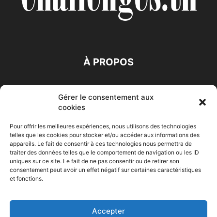
À PROPOS
SUIVEZ NOUS
Gérer le consentement aux
cookies
Pour offrir les meilleures expériences, nous utilisons des technologies
telles que les cookies pour stocker et/ou accéder aux informations des
appareils. Le fait de consentir à ces technologies nous permettra de
traiter des données telles que le comportement de navigation ou les ID
Accueil
Economie
Entreprises
Entrepreneur
Afrique
uniques sur ce site. Le fait de ne pas consentir ou de retirer son
consentement peut avoir un effet négatif sur certaines caractéristiques
Maghreb
M-Orient
Zone Euro
International
et fonctions.
HIGH-TECH
Auto-Moto
Accepter