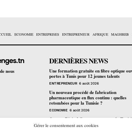
CCUEIL
ECONOMIE
ENTREPRISES
ENTREPRENEUR
AFRIQUE
MAGHREB
DERNIÈRES NEWS
enges.tn
Une formation gratuite en fibre optique ou
 de nous
portes à Tunis pour 12 jeunes talents
ENTREPRENEUR
6 août 2026
Un nouveau procédé de fabrication
pharmaceutique en flux continu : quelles
retombées pour la Tunisie ?
ECONOMIE
6 août 2026
Orange Digital Center : comment la Tunisi
devenue le laboratoire mondial de l’inclusi
Gérer le consentement aux cookies
numérique d’Orange