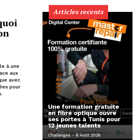
Articles recents
quoi
on
le à une
ace aux
que avec
sées pour
.
Une formation gratuite
en fibre optique ouvre
ses portes à Tunis pour
12 jeunes talents
Challenges
-
6 Août 2026