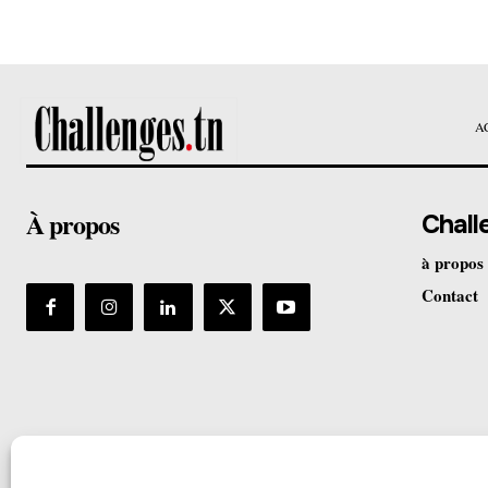
A
À propos
Chall
à propos
Contact