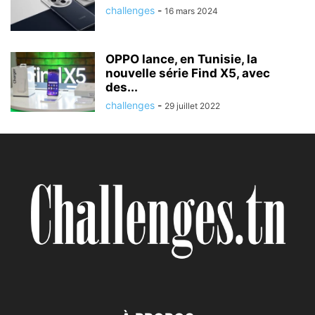
challenges
-
16 mars 2024
OPPO lance, en Tunisie, la
nouvelle série Find X5, avec
des...
challenges
-
29 juillet 2022