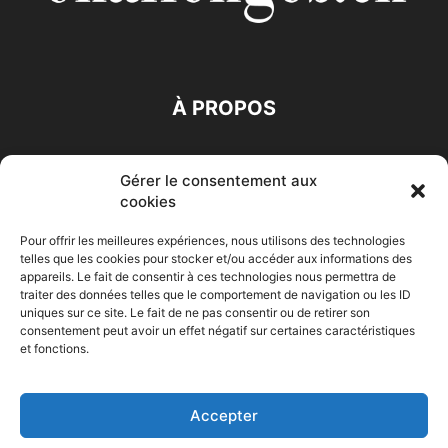
À PROPOS
SUIVEZ NOUS
Gérer le consentement aux
cookies
Pour offrir les meilleures expériences, nous utilisons des technologies
telles que les cookies pour stocker et/ou accéder aux informations des
appareils. Le fait de consentir à ces technologies nous permettra de
traiter des données telles que le comportement de navigation ou les ID
Accueil
Economie
Entreprises
Entrepreneur
Afrique
uniques sur ce site. Le fait de ne pas consentir ou de retirer son
consentement peut avoir un effet négatif sur certaines caractéristiques
Maghreb
M-Orient
Zone Euro
International
et fonctions.
HIGH-TECH
Auto-Moto
Accepter
© Challenges.tn By AAKOM.DIGITAL