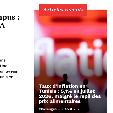
Articles recents
pus :
IA
ens
 Une
un avenir
unisien
Taux d’inflation en
Tunisie : 5,1% en juillet
2026, malgré le repli des
prix alimentaires
Challenges
-
7 Août 2026