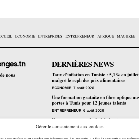
CCUEIL
ECONOMIE
ENTREPRISES
ENTREPRENEUR
AFRIQUE
MAGHREB
DERNIÈRES NEWS
enges.tn
Taux d’inflation en Tunisie : 5,1% en juille
 de nous
malgré le repli des prix alimentaires
ECONOMIE
7 août 2026
Une formation gratuite en fibre optique ou
portes à Tunis pour 12 jeunes talents
ENTREPRENEUR
6 août 2026
Un nouveau procédé de fabrication
pharmaceutique en flux continu : quelles
Gérer le consentement aux cookies
retombées pour la Tunisie ?
ies pour stocker et/ou accéder aux informations des appareils. Le fait de consentir à ces technol
ECONOMIE
6 août 2026