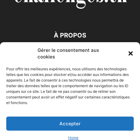
À PROPOS
Gérer le consentement aux
SUIVEZ NOUS
cookies
Pour offrir les meilleures expériences, nous utilisons des technologies
telles que les cookies pour stocker et/ou accéder aux informations des
appareils. Le fait de consentir à ces technologies nous permettra de
traiter des données telles que le comportement de navigation ou les ID
uniques sur ce site. Le fait de ne pas consentir ou de retirer son
consentement peut avoir un effet négatif sur certaines caractéristiques
Accueil
Economie
Entreprises
Entrepreneur
Afrique
et fonctions.
Maghreb
M-Orient
Zone Euro
International
HIGH-TECH
Auto-Moto
Accepter
© Challenges.tn By AAKOM.DIGITAL
Home